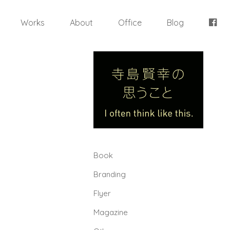
Works
About
Office
Blog
Book
Branding
Flyer
Magazine