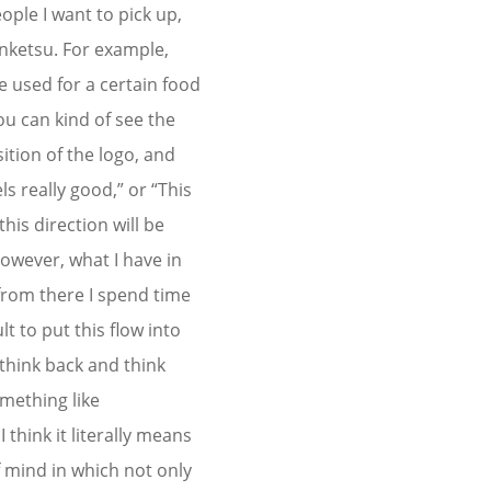
eople I want to pick up,
enketsu. For example,
e used for a certain food
you can kind of see the
sition of the logo, and
ls really good,” or “This
this direction will be
However, what I have in
 from there I spend time
lt to put this flow into
 think back and think
mething like
 I think it literally means
of mind in which not only