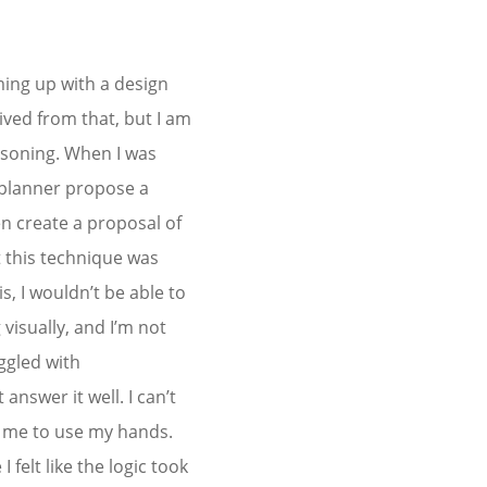
oming up with a design
ived from that, but I am
asoning. When I was
 planner propose a
en create a proposal of
t this technique was
s, I wouldn’t be able to
visually, and I’m not
uggled with
answer it well. I can’t
es me to use my hands.
felt like the logic took