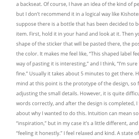
a backseat. Of course, I have an idea of the kind of p
but I don’t recommend it in a logical way like Kishot
suppose there is a bottle that has been decided to b
item. First, hold it in your hand and look at it. Then 
shape of the sticker that will be pasted there, the po
the color. It makes me feel like, “This shaped label fee
way of pasting it is interesting,” and I think, “I’m sure 
fine.” Usually it takes about 5 minutes to get there. 
mind at this point is the prototype of the design, so
adjusting the small details. However, it is quite difficu
words correctly, and after the design is completed, I
about why I wanted to do this. Intuition can mean so
“inspiration,” but in my case it’s a little different, and
“feeling it honestly.” I feel relaxed and kind. A state 