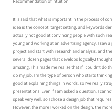
Recommendation of intuition
It is said that what is important in the process of c
idea is the concept, target setting, and keywords der
actually not good at convincing people with such re
young and working at an advertising agency, I saw a
project and start with research and analysis, and th
several dozen pages that develops logically.I though
amazing. This made me realize that if I couldn’t do thi
do my job. I’m the type of person who starts thinking 
good at explaining things in words, so I’ve really str
presentations. Even if I am asked a question, I cannot 
speak very well, so I chose a design job that requir
However, the more I worked on the design, the more I 