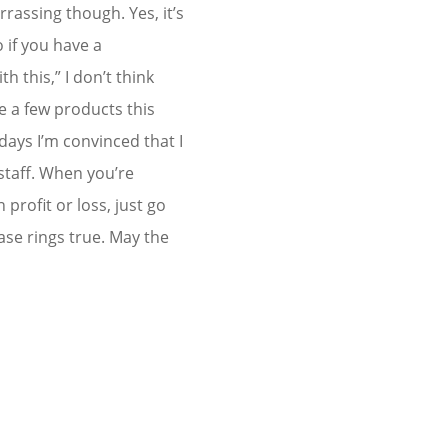
rrassing though. Yes, it’s
 if you have a
h this,” I don’t think
te a few products this
days I’m convinced that I
 staff. When you’re
profit or loss, just go
ase rings true. May the