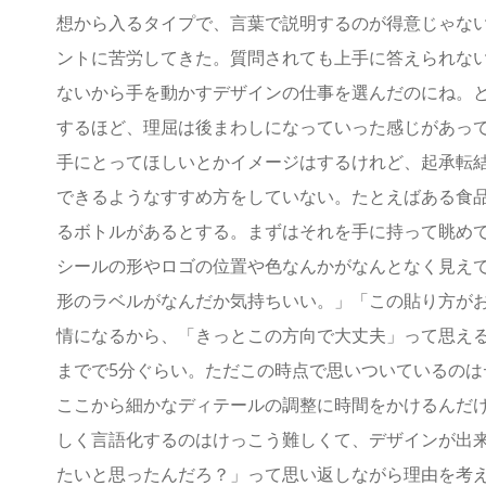
想から入るタイプで、言葉で説明するのが得意じゃな
ントに苦労してきた。質問されても上手に答えられな
ないから手を動かすデザインの仕事を選んだのにね。
するほど、理屈は後まわしになっていった感じがあっ
手にとってほしいとかイメージはするけれど、起承転
できるようなすすめ方をしていない。たとえばある食
るボトルがあるとする。まずはそれを手に持って眺め
シールの形やロゴの位置や色なんかがなんとなく見え
形のラベルがなんだか気持ちいい。」「この貼り方が
情になるから、「きっとこの方向で大丈夫」って思え
までで5分ぐらい。ただこの時点で思いついているのは
ここから細かなディテールの調整に時間をかけるんだ
しく言語化するのはけっこう難しくて、デザインが出
たいと思ったんだろ？」って思い返しながら理由を考