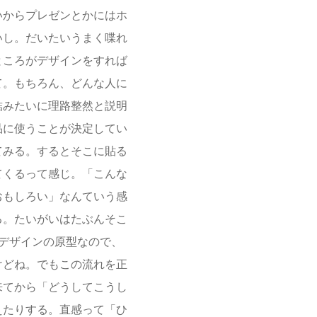
いからプレゼンとかにはホ
いし。だいたいうまく喋れ
ところがデザインをすれば
て。もちろん、どんな人に
結みたいに理路整然と説明
品に使うことが決定してい
てみる。するとそこに貼る
てくるって感じ。「こんな
おもしろい」なんていう感
る。たいがいはたぶんそこ
デザインの原型なので、
けどね。でもこの流れを正
来てから「どうしてこうし
えたりする。直感って「ひ