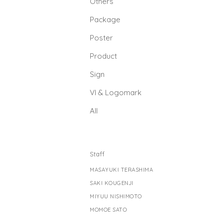
Others
Package
Poster
Product
Sign
Vl & Logomark
All
Staff
MASAYUKI TERASHIMA
SAKI KOUGENJI
MIYUU NISHIMOTO
MOMOE SATO