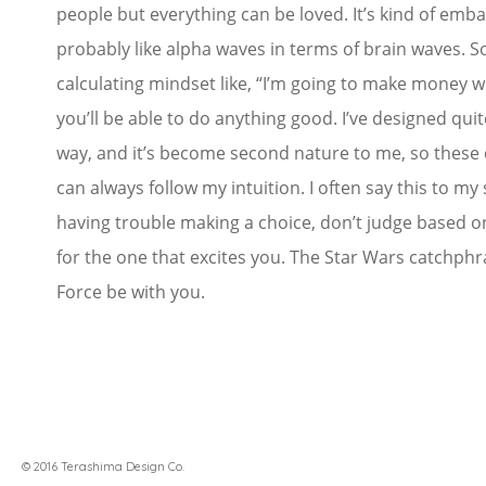
people but everything can be loved. It’s kind of emba
probably like alpha waves in terms of brain waves. So
calculating mindset like, “I’m going to make money wit
you’ll be able to do anything good. I’ve designed qui
way, and it’s become second nature to me, so these 
can always follow my intuition. I often say this to my
having trouble making a choice, don’t judge based on 
for the one that excites you. The Star Wars catchphr
Force be with you.
© 2016 Terashima Design Co.