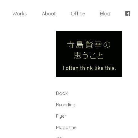
Works
About
Office
Blog
Book
Branding
Flyer
Magazine