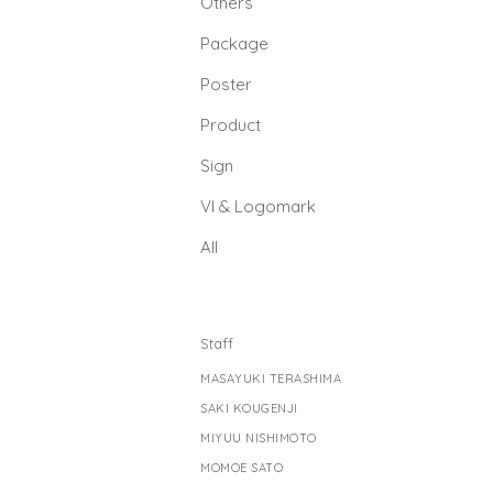
Others
Package
Poster
Product
Sign
Vl & Logomark
All
Staff
MASAYUKI TERASHIMA
SAKI KOUGENJI
MIYUU NISHIMOTO
MOMOE SATO