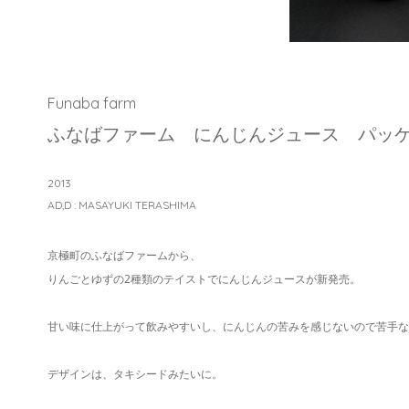
Funaba farm
ふなばファーム にんじんジュース パッ
2013
AD,D : MASAYUKI TERASHIMA
京極町のふなばファームから、
りんごとゆずの2種類のテイストでにんじんジュースが新発売。
甘い味に仕上がって飲みやすいし、にんじんの苦みを感じないので苦手な
デザインは、タキシードみたいに。