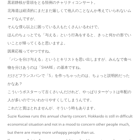
黒岩静枝が音頭をとる恒例のチャリティコンサート。
北海道は経済的にまだまだ厳しくて他人のことなんか考えていられないム
ードなんですが、
そんな僕ら以上に困っている人もたくさんいるわけで。
ほんのちょっとでも「与える」という行為をすると、きっと何かの形でい
いことが帰ってくると思いますよ。
因果応報ってやつですね。
「パンを分け与える」というとキリストを思い出しますが、みんなで食べ
物を分けあうのは「SHARE」の基本ですね。
だけどフランスパンで「S」を作っちゃったのは、ちょっと説明的だった
かなあ？
こういうポスターって古くさいんだけれど、やっぱりターゲットは年配の
人が多いのでついわかりやすくしてしまうんです。
これだと賞はとれませんが、そういう時もあります。
Suzie Kuoiwa runs this annual charity concert. Hokkaido is still in difficult
economical situation and not in a mood to concern other people much,
but there are many more unhappy people than us.