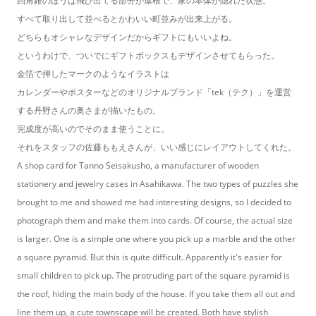
四角錐のほうは飛び出てる部分が屋根で、家の本体が隠れた状態。
すべて取り出して並べるとかわいい町並みが出来上がる。
どちらもオシャレなデザインだからギフトにもいいよね。
というわけで、ついでにギフトボックスもデザインさせてもらった。
金箔で押したマークのようなイラストは
カレンダーやポスターなどのオリジナルブランド「tek（テク）」を運営
する丹野さんの奥さまが描いたもの。
完成度が高いのでそのまま使うことに。
それをスタッフの佐藤ももえさんが、いい感じにレイアウトしてくれた。
A shop card for Tanno Seisakusho, a manufacturer of wooden
stationery and jewelry cases in Asahikawa. The two types of puzzles she
brought to me and showed me had interesting designs, so I decided to
photograph them and make them into cards. Of course, the actual size
is larger. One is a simple one where you pick up a marble and the other
a square pyramid. But this is quite difficult. Apparently it's easier for
small children to pick up. The protruding part of the square pyramid is
the roof, hiding the main body of the house. If you take them all out and
line them up, a cute townscape will be created. Both have stylish