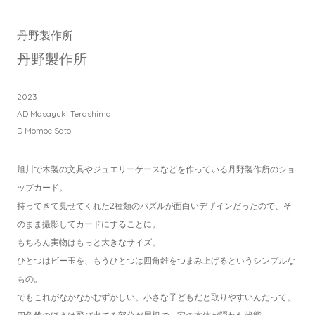
丹野製作所
丹野製作所
2023
AD Masayuki Terashima
D Momoe Sato
旭川で木製の文具やジュエリーケースなどを作っている丹野製作所のショ
ップカード。
持ってきて見せてくれた2種類のパズルが面白いデザインだったので、そ
のまま撮影してカードにすることに。
もちろん実物はもっと大きなサイズ。
ひとつはビー玉を、もうひとつは四角錐をつまみ上げるというシンプルな
もの。
でもこれがなかなかむずかしい。小さな子どもだと取りやすいんだって。