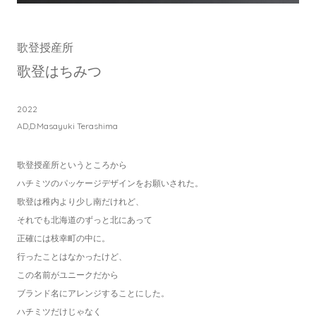
歌登授産所
歌登はちみつ
2022
AD,D:Masayuki Terashima
歌登授産所というところから
ハチミツのパッケージデザインをお願いされた。
歌登は稚内より少し南だけれど、
それでも北海道のずっと北にあって
正確には枝幸町の中に。
行ったことはなかったけど、
この名前がユニークだから
ブランド名にアレンジすることにした。
ハチミツだけじゃなく