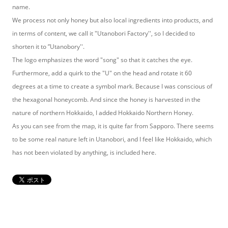
name.
We process not only honey but also local ingredients into products, and
in terms of content, we call it "Utanobori Factory'', so I decided to
shorten it to ”Utanobory''.
The logo emphasizes the word "song" so that it catches the eye.
Furthermore, add a quirk to the "U" on the head and rotate it 60
degrees at a time to create a symbol mark. Because I was conscious of
the hexagonal honeycomb. And since the honey is harvested in the
nature of northern Hokkaido, I added Hokkaido Northern Honey.
As you can see from the map, it is quite far from Sapporo. There seems
to be some real nature left in Utanobori, and I feel like Hokkaido, which
has not been violated by anything, is included here.