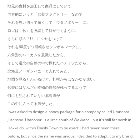
地元の食材を加工して商品にしていて
内容的にいうと「歌登ファクトリー」なので
それを思い切って短くして「ウタノボリー」に。
ロゴは「歌」を強調して目が行くように。
さらに頭の「U」にクセをつけて
それを60度ずつ回転させシンボルマークに。
六角形のハニカムを意識したから。
そして道北の自然の中で採れたハチミツだから、
北海道ノーザンハニーと入れてみた。
地図を見るとわかるけど、札幌からはなかなか遠い。
歌登にはなんだか本物の自然が残ってるようで
何にも犯されていない北海道が
この中に入ってる気がした。
I was asked to design a honey package for a company called Utanobori
Jusansho. Utanobori is a little south of Wakkanai, but it's still far north in
Hokkaido, within Esashi Town to be exact. I had never been there
before, but since the name was unique, I decided to adapt it to my brand