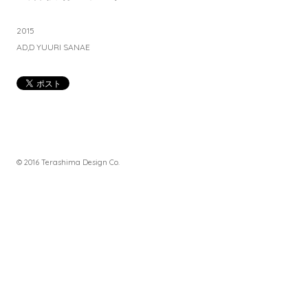
2015
AD,D YUURI SANAE
© 2016 Terashima Design Co.