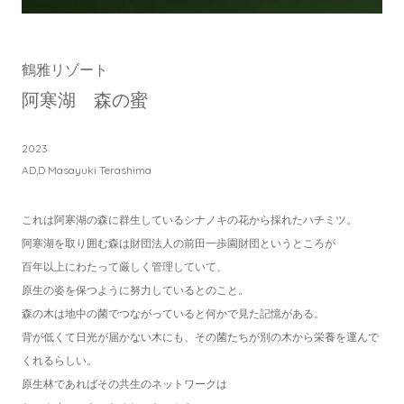
鶴雅リゾート
阿寒湖 森の蜜
2023
AD,D Masayuki Terashima
これは阿寒湖の森に群生しているシナノキの花から採れたハチミツ。
阿寒湖を取り囲む森は財団法人の前田一歩園財団というところが
百年以上にわたって厳しく管理していて、
原生の姿を保つように努力しているとのこと。
森の木は地中の菌でつながっていると何かで見た記憶がある。
背が低くて日光が届かない木にも、その菌たちが別の木から栄養を運んで
くれるらしい。
原生林であればその共生のネットワークは