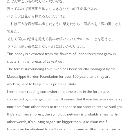
たぶんすごいものなんじゃないかな。
言ってみれば阿寒湖自体より大きなひとつの生命体だよね。
ハチミツは花から採れるわけだけれど、
これは巨大な森が産み出したように思えたから、商品名を「森の蜜」とし
てみた。
そして僕らの想像を超える営みが続いている土の中のことを思うと、
ラベルは深い茶色にしないわけにはいかないよね。
This honey is extracted from the flowers of linden trees that grow in
clusters in the forests of Lake Akan.
The forest surrounding Lake Akan has been strictly managed by the
Maeda Ippo Garden Foundation for over 100 years, and they are
working hard to keep it in its primeval state.
I remember reading somewhere that the trees in the forest are
connected by underground fungi. It seems that these bacteria can carry
nutrients from other trees to trees that are too short to receive sunlight.
If it's a primeval forest, the symbiotic network is probably amazing. In
other words, it's a living organism bigger than Lake Akan itself.
Honey can be obtained from flowers, but it seemed like it came from a